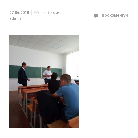
07.06.2018
Written by
co-
Прокоментуй!
admin