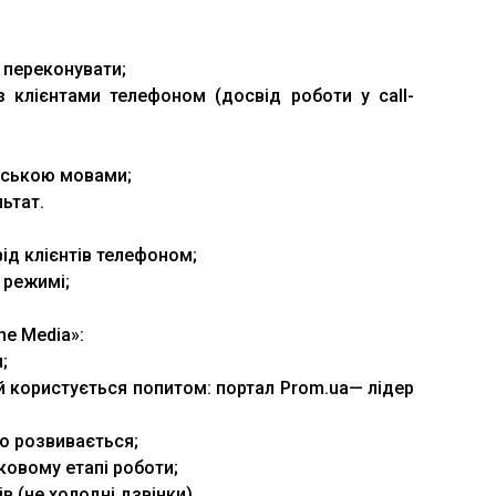
 переконувати;
з клієнтами телефоном (досвід роботи у call-
ійською мовами;
льтат.
від клієнтів телефоном;
 режимі;
ne Media»:
;
ий користується попитом: портал Prom.ua— лідер
но розвивається;
ковому етапі роботи;
в (не холодні дзвінки).