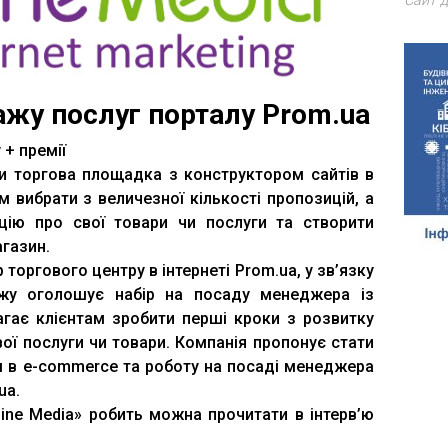
Сайт д
дажу послуг порталу Prom.ua
 + премії
ни торгова площадка з конструктором сайтів в
м вибрати з величезної кількості пропозицій, а
цію про свої товари чи послуги та створити
агазин.
 торгового центру в інтернеті Prom.ua, у зв’язку
жу оголошує набір на посаду менеджера із
гає клієнтам зробити перші кроки з розвитку
вої послуги чи товари. Компанія пропонує стати
м в e-commerce та роботу на посаді менеджера
ua.
ine Media» робить можна прочитати в інтерв’ю