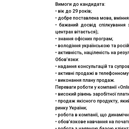
Вимоги до кандидата:
• вік до 29 років;
• добре поставлена мова, вміння
• бажаний досвід спілкування 
центрах вітається);
• знання офісних програм;
• володіння українською та рос
• активність, націленість на резу
Обов’язки:
• надання консультацій та супро
• активні продажі в телефонному
• виконання плану продаж.
Переваги роботи у компанії «Onli
• високий рівень заробітної плати
• продаж якісного продукту, як
ринку України;
• робота в компанії, що динаміч
• обов’язкове навчання на почат
• робота з наявною базою клієнті