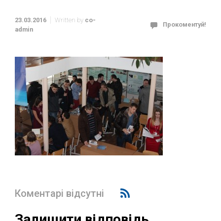
23.03.2016
Written by
co-
Прокоментуй!
admin
Коментарі відсутні
Залишити відповідь