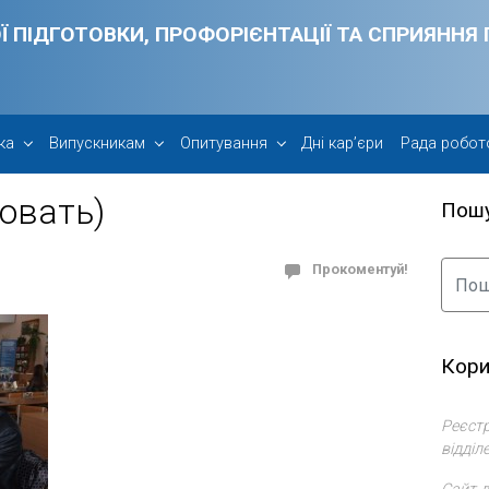
Ї ПІДГОТОВКИ, ПРОФОРІЄНТАЦІЇ ТА СПРИЯНН
ка
Випускникам
Опитування
Дні кар’єри
Рада робот
овать)
Пош
Прокоментуй!
Кори
Реєстр
відділ