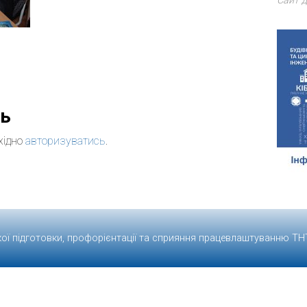
Сайт д
дь
хідно
авторизуватись
.
кої підготовки, профорієнтації та сприяння працевлаштуванню
ТН