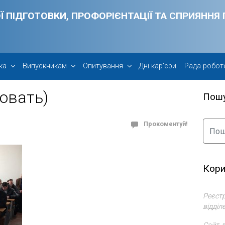
Ї ПІДГОТОВКИ, ПРОФОРІЄНТАЦІЇ ТА СПРИЯНН
ка
Випускникам
Опитування
Дні кар’єри
Рада робот
овать)
Пош
Прокоментуй!
Кори
Реєстр
відділ