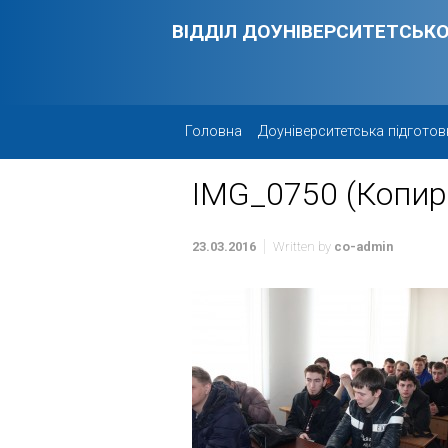
Skip to main content
ВІДДІЛ ДОУНІВЕРСИТЕТСЬКО
Головна
Доуніверситетська підготов
IMG_0750 (Копир
23.03.2016
Written by
co-admin