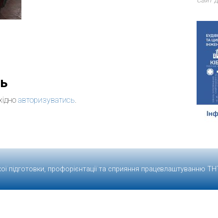
Сайт д
дь
хідно
авторизуватись
.
кої підготовки, профорієнтації та сприяння працевлаштуванню
ТН