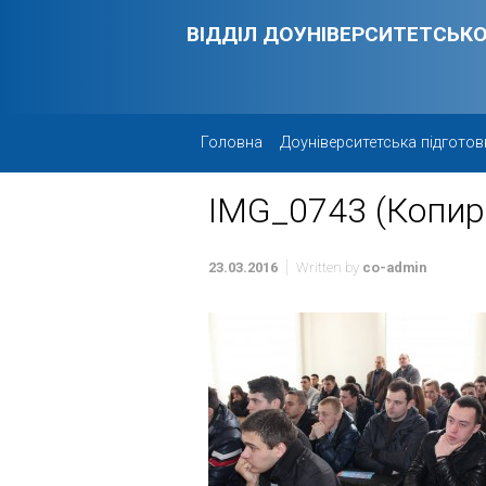
Skip to main content
ВІДДІЛ ДОУНІВЕРСИТЕТСЬКО
Головна
Доуніверситетська підготов
IMG_0743 (Копир
23.03.2016
Written by
co-admin