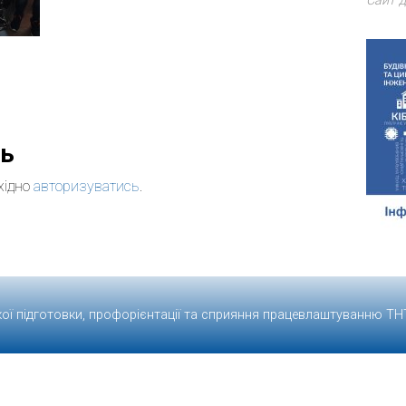
Сайт д
дь
хідно
авторизуватись
.
кої підготовки, профорієнтації та сприяння працевлаштуванню
ТН