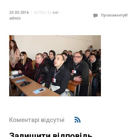
23.03.2016
Written by
co-
Прокоментуй!
admin
Коментарі відсутні
Залишити відповідь