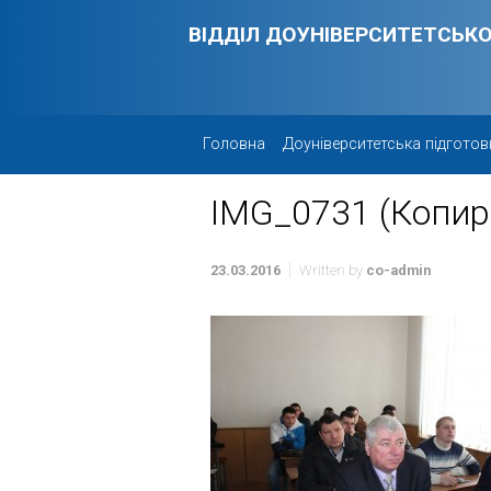
Skip to main content
ВІДДІЛ ДОУНІВЕРСИТЕТСЬКО
Головна
Доуніверситетська підготов
IMG_0731 (Копир
23.03.2016
Written by
co-admin