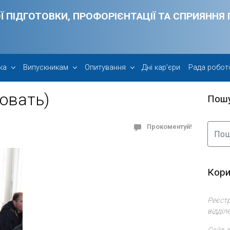
Ї ПІДГОТОВКИ, ПРОФОРІЄНТАЦІЇ ТА СПРИЯНН
ка
Випускникам
Опитування
Дні кар’єри
Рада робот
овать)
Пош
Прокоментуй!
Кори
Реєстр
відділ