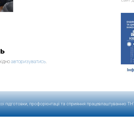
Сайт д
дь
хідно
авторизуватись
.
кої підготовки, профорієнтації та сприяння працевлаштуванню
ТН