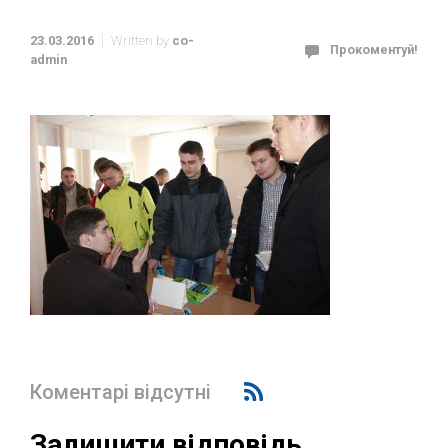
23.03.2016
Written by
co-
Прокоментуй!
admin
Коментарі відсутні
Залишити відповідь