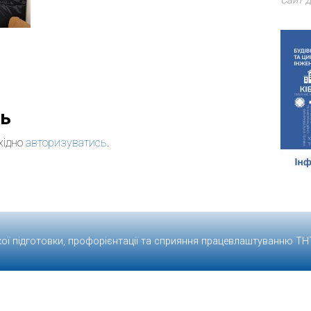
Сайт д
дь
хідно
авторизуватись
.
кої підготовки, профорієнтації та сприяння працевлаштуванню
ТН