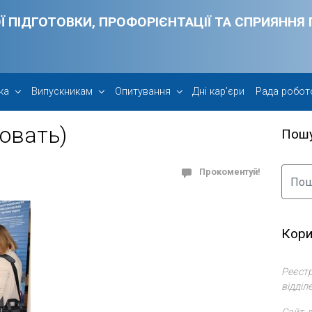
Ї ПІДГОТОВКИ, ПРОФОРІЄНТАЦІЇ ТА СПРИЯНН
ка
Випускникам
Опитування
Дні кар’єри
Рада робот
овать)
Пош
Прокоментуй!
Кори
Реєстр
відділ