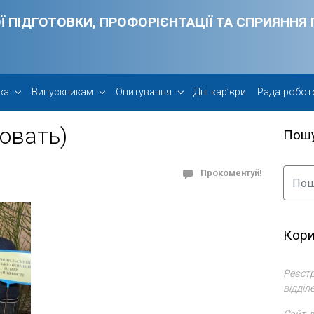
Ї ПІДГОТОВКИ, ПРОФОРІЄНТАЦІЇ ТА СПРИЯНН
ка
Випускникам
Опитування
Дні кар’єри
Рада робот
овать)
Пош
Прокоментуй!
Кори
Реєстр
відділ