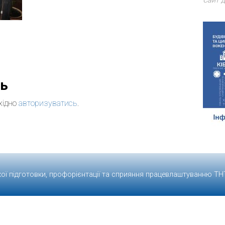
Сайт д
дь
хідно
авторизуватись
.
кої підготовки, профорієнтації та сприяння працевлаштуванню
ТН