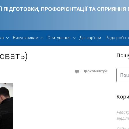
Ї ПІДГОТОВКИ, ПРОФОРІЄНТАЦІЇ ТА СПРИЯНН
ка
Випускникам
Опитування
Дні кар’єри
Рада робот
овать)
Пош
Прокоментуй!
Кори
Реєстр
відділ