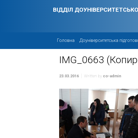
Skip to main content
ВІДДІЛ ДОУНІВЕРСИТЕТСЬКО
Головна
Доуніверситетська підготов
IMG_0663 (Копир
23.03.2016
Written by
co-admin