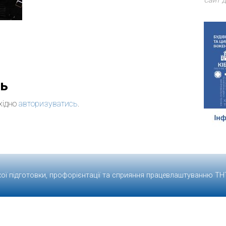
Сайт д
дь
хідно
авторизуватись
.
кої підготовки, профорієнтації та сприяння працевлаштуванню
ТН