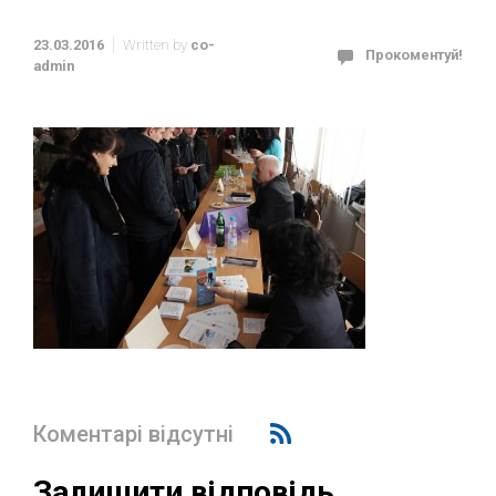
23.03.2016
Written by
co-
Прокоментуй!
admin
Коментарі відсутні
Залишити відповідь