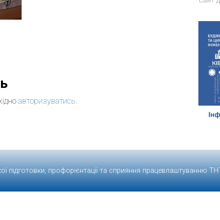
Сайт д
дь
хідно
авторизуватись
.
кої підготовки, профорієнтації та сприяння працевлаштуванню
ТН