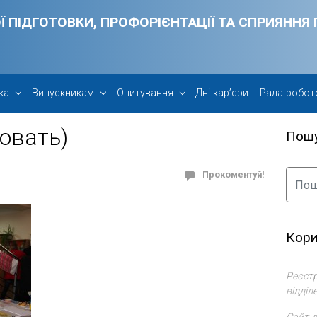
Ї ПІДГОТОВКИ, ПРОФОРІЄНТАЦІЇ ТА СПРИЯНН
ка
Випускникам
Опитування
Дні кар’єри
Рада робот
овать)
Пош
Прокоментуй!
Кори
Реєстр
відділ