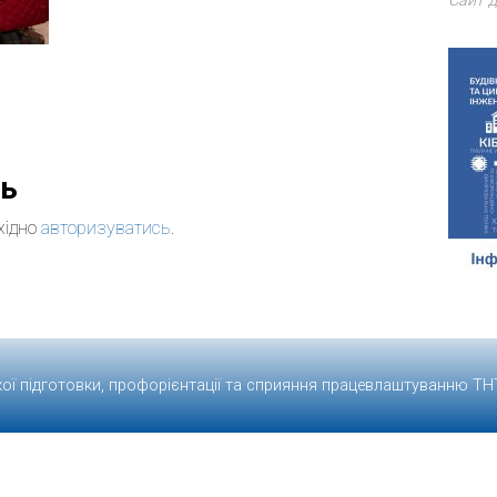
Сайт д
дь
хідно
авторизуватись
.
кої підготовки, профорієнтації та сприяння працевлаштуванню
ТН