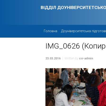
Skip to main content
ВІДДІЛ ДОУНІВЕРСИТЕТСЬКО
Головна
Доуніверситетська підготов
IMG_0626 (Копир
23.03.2016
Written by
co-admin