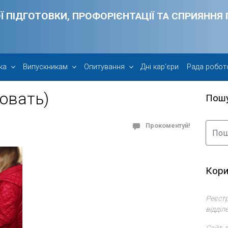
Ї ПІДГОТОВКИ, ПРОФОРІЄНТАЦІЇ ТА СПРИЯНН
ка
Випускникам
Опитування
Дні кар’єри
Рада робот
овать)
Пош
Прокоментуй!
Кори
Реєстр
відділ