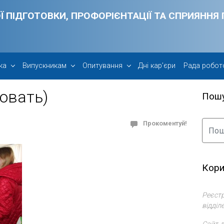
Ї ПІДГОТОВКИ, ПРОФОРІЄНТАЦІЇ ТА СПРИЯНН
ка
Випускникам
Опитування
Дні кар’єри
Рада робот
овать)
Пош
Прокоментуй!
Кори
Реєстр
відділ