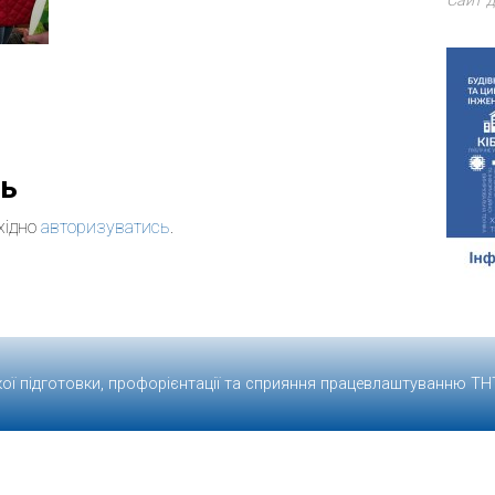
Сайт д
дь
хідно
авторизуватись
.
кої підготовки, профорієнтації та сприяння працевлаштуванню
ТН