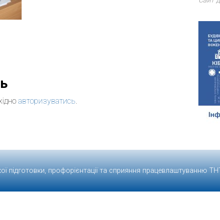
Сайт д
дь
хідно
авторизуватись
.
кої підготовки, профорієнтації та сприяння працевлаштуванню
ТН