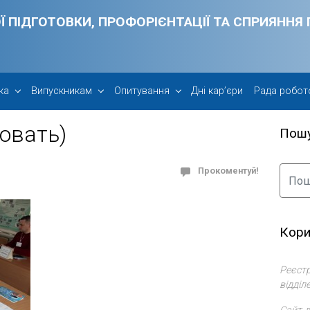
Ї ПІДГОТОВКИ, ПРОФОРІЄНТАЦІЇ ТА СПРИЯНН
ка
Випускникам
Опитування
Дні кар’єри
Рада робот
овать)
Пош
Прокоментуй!
Кори
Реєстр
відділ