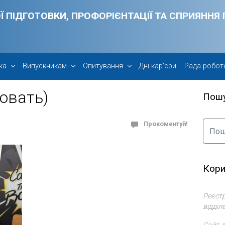
Ї ПІДГОТОВКИ, ПРОФОРІЄНТАЦІЇ ТА СПРИЯНН
ка
Випускникам
Опитування
Дні кар’єри
Рада робот
овать)
Пош
Прокоментуй!
Кори
Реєстр
відділ