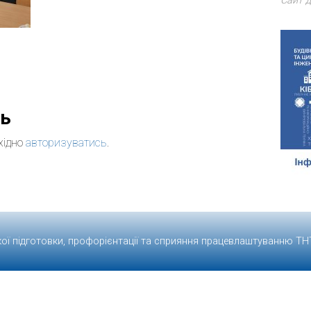
Сайт д
дь
хідно
авторизуватись
.
кої підготовки, профорієнтації та сприяння працевлаштуванню
ТН