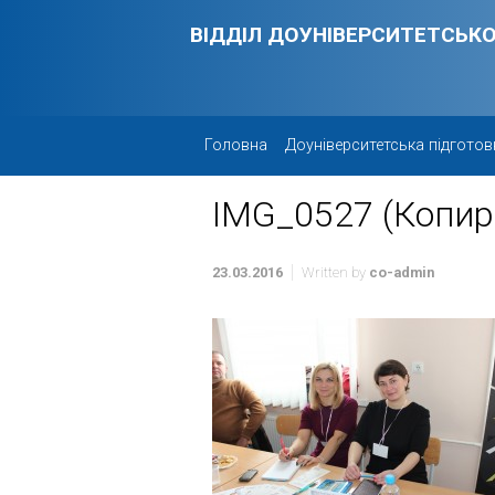
Skip to main content
ВІДДІЛ ДОУНІВЕРСИТЕТСЬКО
Головна
Доуніверситетська підготов
IMG_0527 (Копир
23.03.2016
Written by
co-admin