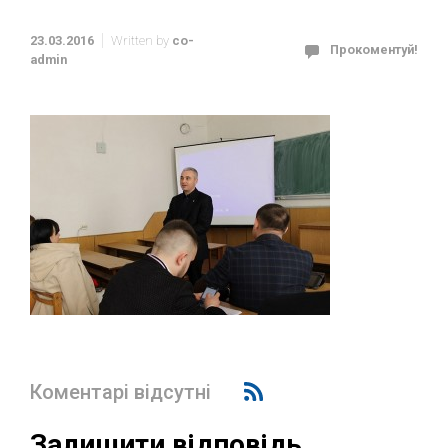
23.03.2016
Written by
co-
Прокоментуй!
admin
Коментарі відсутні
Залишити відповідь