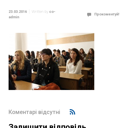
23.03.2016
Written by
co-
Прокоментуй!
admin
Коментарі відсутні
Залишити відповідь