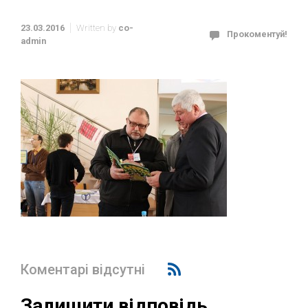
23.03.2016
Written by
co-
Прокоментуй!
admin
Коментарі відсутні
Залишити відповідь