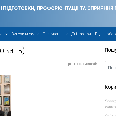
Ї ПІДГОТОВКИ, ПРОФОРІЄНТАЦІЇ ТА СПРИЯНН
ка
Випускникам
Опитування
Дні кар’єри
Рада робот
овать)
Пош
Прокоментуй!
Кори
Реєстр
відділ