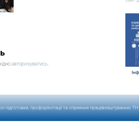
Сайт д
дь
хідно
авторизуватись
.
кої підготовки, профорієнтації та сприяння працевлаштуванню
ТН