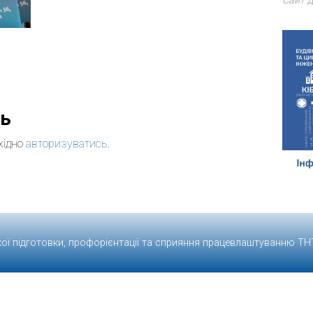
Сайт д
дь
хідно
авторизуватись
.
кої підготовки, профорієнтації та сприяння працевлаштуванню
ТН