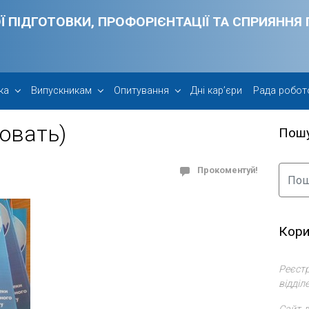
Ї ПІДГОТОВКИ, ПРОФОРІЄНТАЦІЇ ТА СПРИЯНН
ка
Випускникам
Опитування
Дні кар’єри
Рада робот
овать)
Пош
Прокоментуй!
Кори
Реєстр
відділ