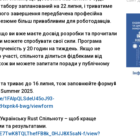
Сайт д
т табору запланований на 22 липня, і триватиме
ішного завершення передбачена професійна
резюме більш привабливим для роботодавців.
якщо ви вже маєте досвід розробки та прочитали
 ви можете спробувати свої сили. Програма
лученість у 20 годин на тиждень. Якщо не
 участі, спільнота ділиться фідбеками від
акож ви можете запитати поради у публічному
 та триває до 16 липня, тож заповнюйте форму
⬇️
 Summer 2025.
d/e/1FAIpQLSdeU45oJ93-
Hxpnk4-bwg/viewform
 Українську Rust Спільноту – щоб краще
и та результатами.
/1e-E7TwK8TQLThefFB8k_0HJJ8X5saN-f/view?