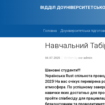
Skip to main content
ВІДДІЛ ДОУНІВЕРСИТЕТСЬКО
Головна
Доуніверситетська підготов
Навчальний Табір
04.07.2025
Written by
co-admin
Шановні студенти!!!
Українська Rust спільнота прово
2025! На вас очікує перевірена 
атмосфера. По успішному завер
навички яких достатньо для про
пройти співбесіду для працевла
безкоштовним та проводитиметь