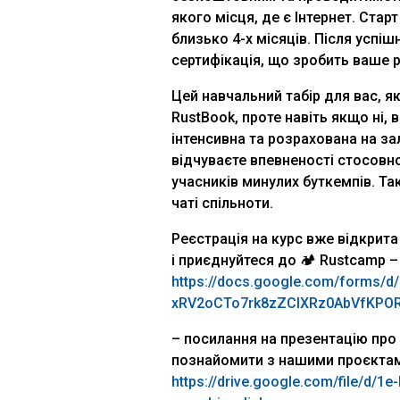
якого місця, де є Інтернет. Стар
близько 4-х місяців. Після усп
сертифікація, що зробить ваше 
Цей навчальний табір для вас, 
RustBook, проте навіть якщо ні,
інтенсивна та розрахована на за
відчуваєте впевненості стосовно
учасників минулих буткемпів. Т
чаті спільноти.
Реєстрація на курс вже відкрита
і приєднуйтеся до
🏕️
Rustcamp –
https://docs.google.com/forms/
xRV2oCTo7rk8zZCIXRz0AbVfKPOR
– посилання на презентацію про
познайомити з нашими проєктам
https://drive.google.com/file/d