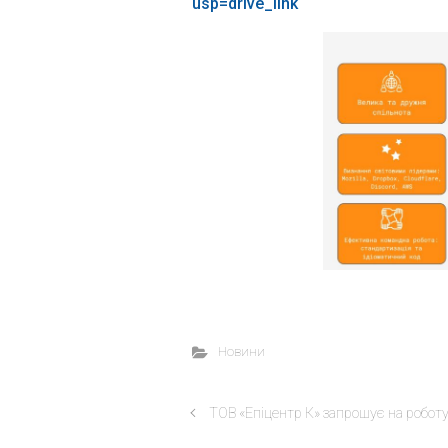
usp=drive_link
Новини
ТОВ «Епіцентр К» запрошує на роботу