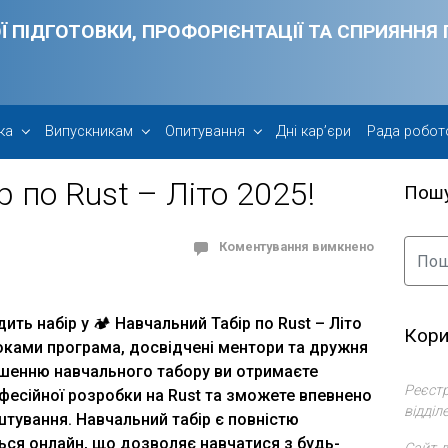
Ї ПІДГОТОВКИ, ПРОФОРІЄНТАЦІЇ ТА СПРИЯНН
ка
Випускникам
Опитування
Дні кар’єри
Рада робот
 по Rust – Літо 2025!
Пош
Коментування вимкнено
дить набір у
🏕️
Навчальний Табір по Rust – Літо
Кори
роками програма, досвідчені ментори та дружня
шенню навчального табору ви отримаєте
Реєстр
фесійної розробки на Rust та зможете впевнено
відділ
штування. Навчальний табір є повністю
ся онлайн, що дозволяє навчатися з будь-