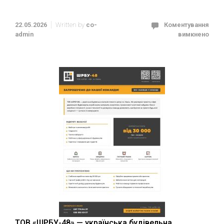
22.05.2026
Written by
co-
Коментування
admin
вимкнено
ТОВ «ШРБУ-48» — українська будівельна