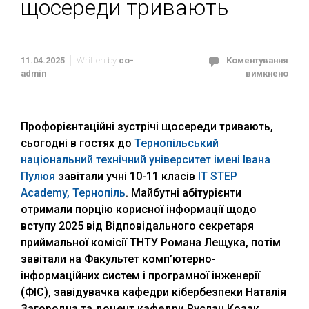
щосереди тривають
11.04.2025
Written by
co-
Коментування
admin
вимкнено
Профорієнтаційні зустрічі щосереди тривають,
сьогодні в гостях до
Тернопільський
національний технічний університет імені Івана
Пулюя
завітали учні 10-11 класів
IT STEP
Academy, Тернопіль
. Майбутні абітурієнти
отримали порцію корисної інформації щодо
вступу 2025 від Відповідального секретаря
приймальної комісії ТНТУ Романа Лещука, потім
завітали на Факультет комп’ютерно-
інформаційних систем і програмної інженерії
(ФІС), завідувачка кафедри кібербезпеки Наталія
Загородна та доцент кафедри Руслан Козак