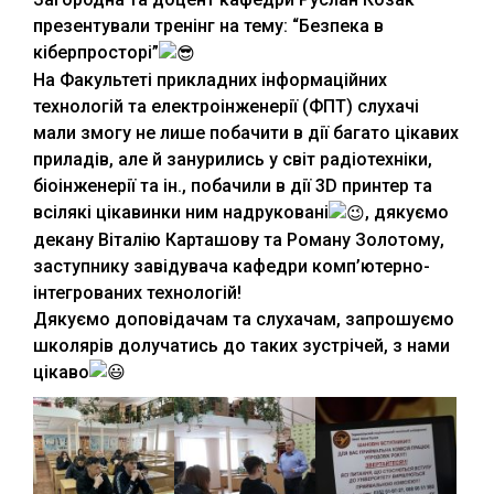
презентували тренінг на тему: “Безпека в
кіберпросторі”
На Факультеті прикладних інформаційних
технологій та електроінженерії (ФПТ) слухачі
мали змогу не лише побачити в дії багато цікавих
приладів, але й занурились у світ радіотехніки,
біоінженерії та ін., побачили в дії 3D принтер та
всілякі цікавинки ним надруковані
, дякуємо
декану Віталію Карташову та Роману Золотому,
заступнику завідувача кафедри комп’ютерно-
інтегрованих технологій!
Дякуємо доповідачам та слухачам, запрошуємо
школярів долучатись до таких зустрічей, з нами
цікаво