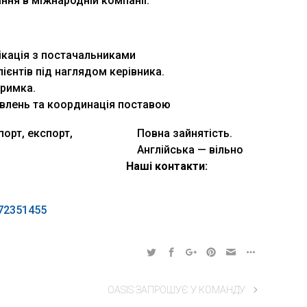
ння в міжнародній компанії.
ікація з постачальниками
ієнтів під наглядом керівника.
тримка.
влень та координація поставою
порт, експорт,
Повна зайнятість.
Англійська — вільно
Наші контакти:
72351455
OASIS ЗАПРОШУЄ У КОМАНДУ