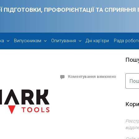
Ї ПІДГОТОВКИ, ПРОФОРІЄНТАЦІЇ ТА СПРИЯНН
ка
Випускникам
Опитування
Дні кар’єри
Рада робот
Пош
Коментування вимкнено
Кори
Реєстр
відділ