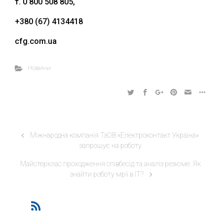
т. 0 800 508 805,
+380 (67) 4134418
cfg.com.ua
Новини
Міжнародна компанія ТзОВ «Електроконтакт Україна»
запрошує на роботу
Майстерклас проходження співбесід та аналіз резюме. Як
знайти роботу мрії в IT?