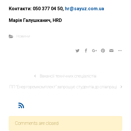
Контакти: 050 377 04 50,
hr
@
sayuz
.
com
.
ua
Марія Галушканич,
HRD
Новини
Вакансії технічних спеціалістів
ПП “Енергоремкомплект” запрошує студентів до співпраці
Comments are closed