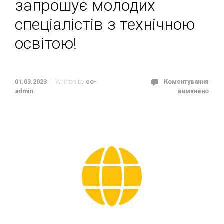
запрошує молодих
спеціалістів з технічною
освітою!
01.03.2023
Written by
co-
Коментування
admin
вимкнено