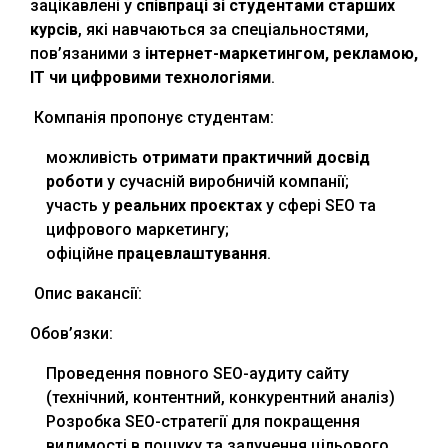
зацікавлені у
співпраці зі студентами старших
курсів
, які навчаються за спеціальностями,
пов’язаними з
інтернет-маркетингом, рекламою,
ІТ чи цифровими технологіями
.
Компанія пропонує студентам:
можливість
отримати практичний досвід
роботи
у сучасній виробничій компанії;
участь у
реальних проєктах
у сфері SEO та
цифрового маркетингу;
офіційне
працевлаштування
.
Опис вакансії:
Обов’язки:
Проведення повного SEO-аудиту сайту
(технічний, контентний, конкурентний аналіз)
Розробка SEO-стратегії для покращення
видимості в пошуку та залучення цільового