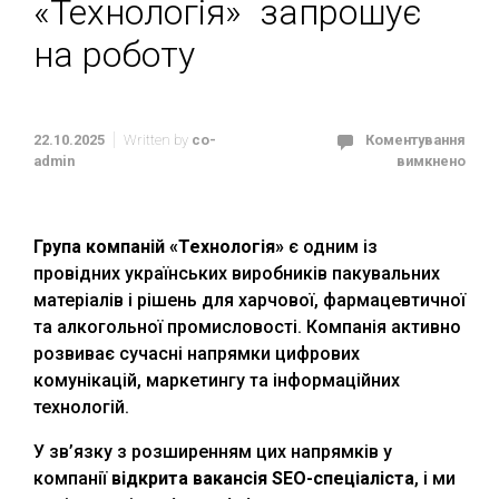
«Технологія» запрошує
на роботу
22.10.2025
Written by
co-
Коментування
admin
вимкнено
Група компаній «Технологія»
є одним із
провідних українських виробників пакувальних
матеріалів і рішень для харчової, фармацевтичної
та алкогольної промисловості. Компанія активно
розвиває сучасні напрямки цифрових
комунікацій, маркетингу та інформаційних
технологій.
У зв’язку з розширенням цих напрямків у
компанії
відкрита вакансія SEO-спеціаліста
, і ми