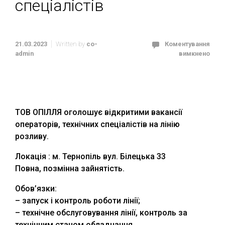
спеціалістів
21.03.2023
Written by
co-
Коментування
admin
вимкнено
ТОВ ОПІЛЛЯ оголошує відкритими вакансії
операторів, технічних спеціалістів на лінію
розливу.
Локація : м. Тернопіль вул. Білецька 33
Повна, позмінна зайнятість.
Обов’язки:
– запуск і контроль роботи лінії;
– технічне обслуговування лінії, контроль за
технічним станом обладнання