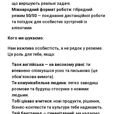
що вирішують реальні задачі.
Міжнародний формат роботи:
гібридний
режим
50/50
— поєднання дистанційної роботи
та поїздок для особистих зустрічей із
клієнтами.
Кого ми шукаємо:
Нам важлива особистість, а не рядок у резюме.
Ця роль для тебе, якщо:
Твоя англійська — на високому рівні:
ти
впевнено спілкуєшся усно та письмово (це
обов’язкова вимога).
Ти комунікабельна людина:
легко заводиш
розмови та будуєш стосунки з новими
людьми.
Тобі цікаво вчитися:
нові продукти, рішення,
бізнес-контексти та культури тебе надихають.
Твій бекграунд — гуманітарний:
ми надаємо