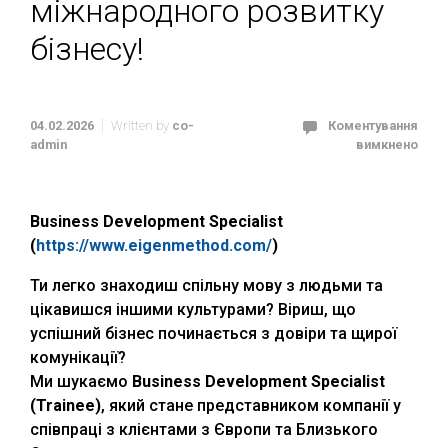
міжнародного розвитку
бізнесу!
04.02.2026
Written by
co-
Коментування
admin
вимкнено
Business Development Specialist
(
https://www.eigenmethod.com/
)
Ти легко знаходиш спільну мову з людьми та
цікавишся іншими культурами? Віриш, що
успішний бізнес починається з довіри та щирої
комунікації?
Ми шукаємо
Business Development Specialist
(
Trainee
)
, який стане представником компанії у
співпраці з клієнтами з Європи та Близького