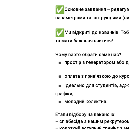
Основне завдання – редагув
параметрами та інструкціями (ви
⠀
Ми відкриті до новачків. То
та мати бажання вчитися!
⠀
Чому варто обрати саме нас?
простір з генератором або д
оплата з прив’язкою до курс
ідеально для студентів, адж
графіки;
молодий колектив.
Етапи відбору на вакансію:
– співбесіда з нашим рекрутеро
– короткий вступний тренінг з 