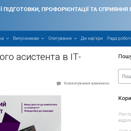
Ї ПІДГОТОВКИ, ПРОФОРІЄНТАЦІЇ ТА СПРИЯНН
ка
Випускникам
Опитування
Дні кар’єри
Рада робот
ого асистента в ІТ-
Пош
Коментування вимкнено
Кори
Реєстр
відділ