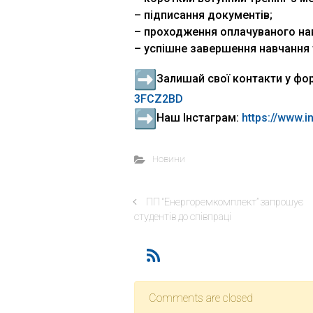
– підписання документів;
– проходження оплачуваного нав
– успішне завершення навчання 
Залишай свої контакти у фор
3FCZ2BD
Наш Інстаграм:
https://www.
Новини
ПП “Енергоремкомплект” запрошує
студентів до співпраці
Comments are closed