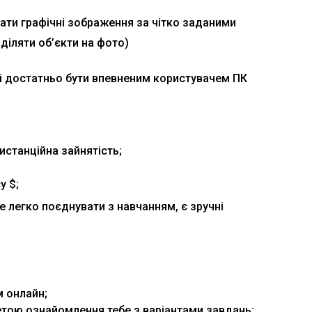
ати графічні зображення за чітко заданими
діляти об’єкти на фото)
бі достатньо бути впевненим користувачем ПК
истанційна зайнятість;
у $;
е легко поєднувати з навчанням, є зручні
м онлайн;
метою ознайомлення тебе з варіантами завдань;