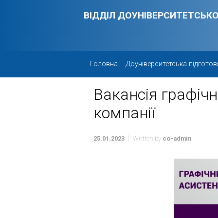
Skip to main content
ВІДДІЛ ДОУНІВЕРСИТЕТСЬКО
Головна
Доуніверситетська підготов
Вакансія графічн
компанії
25.01.2023
Written by
co-admin