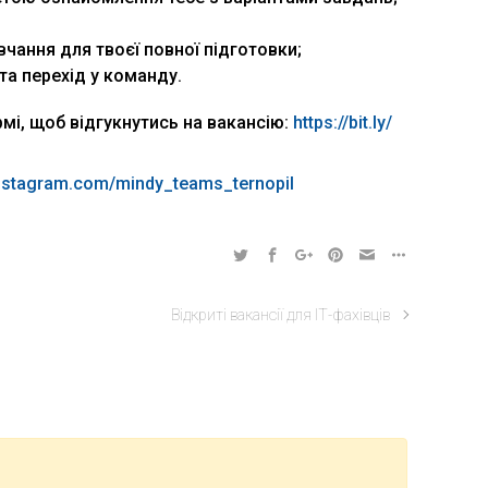
чання для твоєї повної підготовки;
та перехід у команду.
мі, щоб відгукнутись на вакансію:
https://bit.ly/
instagram.com/
mindy_teams_ternopil
Відкриті вакансії для ІТ-фахівців