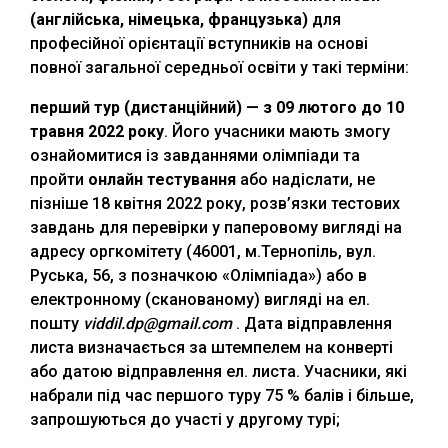
(англійська, німецька, французька)
для
професійної орієнтації вступників на основі
повної загальної середньої освіти у такі терміни:
перший тур (дистанційний) — з 09 лютого до 10
травня 2022 року
. Його учасники мають змогу
ознайомитися із завданнями олімпіади та
пройти
онлайн тестування
або надіслати, не
пізніше 18 квітня 2022 року, розв’язки тестових
завдань для перевірки у паперовому вигляді на
адресу оргкомітету (46001, м.Тернопіль, вул.
Руська, 56, з позначкою «Олімпіада») або в
електронному (сканованому) вигляді на ел.
пошту
viddil.dp@gmail.com
. Дата відправлення
листа визначається за штемпелем на конверті
або датою відправлення ел. листа. Учасники, які
набрали під час першого туру 75 % балів і більше,
запрошуються до участі у другому турі;