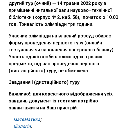
другий тур (очний) — 14 травня 2022 року
в
приміщенні читальної зали науково–технічної
бібліотеки (корпус № 2, каб. 58), початок о 10.00
год. Тривалість олімпіади три години.
Учасник олімпіади на власний розсуд обирає
форму проведення першого туру (онлайн
тестування чи заповнення паперового бланку).
Участь однієї особи в олімпіадах з різних
предметів, під час проведення першого
(дистанційного) туру, не обмежена.
Завдання І (дистаційного) туру
Важливо!: для коректного відображення усіх
завдань документ із тестами потрібно
завантажити на Ваш пристрій:
математика
;
біологія
;