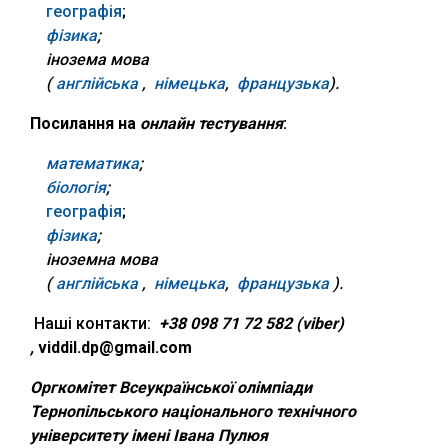
географія
;
фізика
;
інозема мова
(
англійська
,
німецька
,
французька
).
Посилання на
онлайн тестування
:
математика
;
біологія
;
географія
;
фізика
;
іноземна мова
(
англійська
,
німецька
,
французька
).
Наші контакти:
+38 098 71 72 582 (viber)
,
viddil.dp@gmail.com
Оргкомітет Всеукраїнської олімпіади
Тернопільського національного технічного
університету імені Івана Пулюя