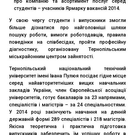
про компанію та асортимент послуг серед
студентів – учасників Ярмарку вакансій 2014.
У свою чергу студенти і випускники змогли
більше дізнатися про найголовніші шляхи
пошуку роботи, вимоги роботодавців, правила
поведінки на співбесідах, пройти професійну
діагностику, організовану Тернопільським
міськрайонним центром зайнятості.
Тернопільський національний технічний
університет імені Івана Пулюя посідає гідне місце
серед найавторитетніших вищих навчальних
закладів України, член Європейської асоціації
університетів, готує бакалаврів за 23 напрямами,
спеціалістів і магістрів – за 24 спеціальностями.
У 2014 році закінчують навчання на денній
державній формі 289 спеціалістів і 218 магістрів.
Якісна теоретична і практична підготовка
випускників забезпечить їм успішну роботу в