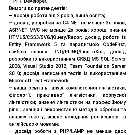
– PHP Developer.
Вимоги до претендентів:
– досвід роботи від 2 років, вища освіта;
– досвід розробки на C#.NET не менше 3х років,
ASP.NET MVC не менше 2х років; хороші знання
HTML5/CSS3/SVG/jQuery/Razor; досвід роботи із
Entity Framework 5 та парадигмою CodeFirst,
глибокі знання LINQ/PLINQ/LinqToXml; досвід
розробки із використанням СКБД MS SQL Server
2008, Visual Studio 2012, Team Foundation Server
2010; досвід написання тестів із використанням
Microsoft Test Framework;
– вища освіта в галузі комп’ютерної лінгвістики,
філології, прикладної лінгвістики, корпусної
лінгвістики; знання лінгвістики на професійному
рівні; знання і використання методів обробки та
Відділ доуніверситетської підготовки, профорієнтації та
аналізу тексту, вільне володіння російською та
сприяння працевлаштуванню
ТНТУ
. Всі права захищено.
англійською мовами;
– досвід роботи з PHP/LAMP не менше двох