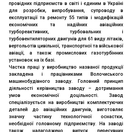
провідних підприємств в світі і єдиним в Україні
для розробки, випробування, супроводу в
експлуатації та ремонту 55 типів і модифікацій
економічних та надійних авіаційних
турбореактивних, турбовальних і
турбовентиляторних двигунів для 61 виду літаків,
вертольотів цивільної, транспортної та військової
авіації, а також промислових газотурбінних
установок на їх базі.
Частка праці у виробництво названої продукції
закладена і працівниками Волочиського
машинобудівного заводу. Головний принцип
діяльності керівництва заводу – дотримання
умов економічної доцільності. Завод
спеціалізується на виробництві комплектуючих
деталей до авіаційних двигунів, виготовляє
значну частину технологічної оснастки,
необхідної головному підприємству. На заводі
також налагоджено випуск пересувних