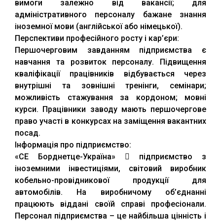
вимоги залежно від вакансії; для
адміністративного персоналу бажане знання
іноземної мови (англійської або німецької).
Перспективи професійного росту і кар’єри:
Першочерговим завданням підприємства є
навчання та розвиток персоналу. Підвищення
кваліфікації працівників відбувається через
внутрішні та зовнішні тренінги, семінари;
можливість стажування за кордоном; мовні
курси. Працівники заводу мають першочергове
право участі в конкурсах на заміщення вакантних
посад.
Інформація про підприємство:
«СЕ Борднетце-Україна»  підприємство з
іноземними інвестиціями, світовий виробник
кобельно-провідникової продукції для
автомобілів. На виробничому об’єднанні
працюють віддані своїй справі професіонали.
Персонал підприємства – це найбільша цінність і