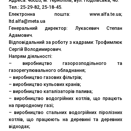
Адреса: 46020, м. Тернопіль, вул. Подільська, 40.
Тел.: 25-29-82, 25-18-45.
Електронна пошта: www.alfa.te.ua;
ltd.alfa@meta.ua
Генеральний директор: Лукасевич Степан
Адамович.
Відповідальний за роботу з кадрами: Трофимлюк
Сергій Володимирович.
Напрям діяльності:
– виробництво газорозподільного та
газорегулювального обладнання;
– виробництво газових фільтрів;
– виробництво кульових кранів;
– виробництво каталізаторів палива;
– виробництво водогрійних котлів, що працють
на природному газі;
– виробництво стальних водогрійних піролізних
котлів, що працюють на деревині та деревних
відходах;