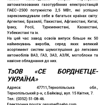
автоматизованих газотурбінних електростанцій
ПАЕС–2500 потужністю 2,5 МВт, які успішно
зарекомендували себе в багатьох країнах світу:
Аргентині, Бразилії, Пакистані, Афганістані, Китаї,
Іраку, Росії, Туркменистані, Казахстані,
Узбекистані та ін.
На цей час завод освоїв випуск більше як 50
найменувань виробів, серед яких великий
асортимент систем шумоглушіння до легкових
автомобілів ВАЗ, ГАЗ, ЗАЗ, АЗЛК, мотоблоки та
навісне обладнання до них.
ТзОВ «СЕ БОРДНЕТЦЕ-
УКРАЇНА»
Адреса: 47711,Тернопільська обл.,
Тернопільський р-н, с.Байківці, вул. 15 Квітня, 7.
Тел.: (0352) 51-08-46.
Електронна пошта: resume@sebn.com