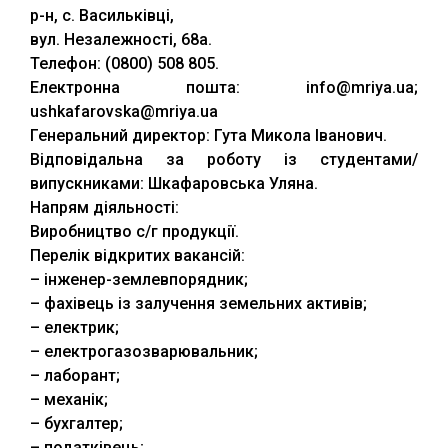
р-н, с. Васильківці,
вул. Незалежності, 68а.
Телефон: (0800) 508 805.
Електронна пошта: info@mriya.ua;
ushkafarovska@mriya.ua
Генеральний директор: Гута Микола Іванович.
Відповідальна за роботу із студентами/
випускниками: Шкафаровська Уляна.
Напрям діяльності:
Виробництво с/г продукції.
Перелік відкритих вакансій:
– інженер-землевпорядник;
– фахівець із залучення земельних активів;
– електрик;
– електрогазозварювальник;
– лаборант;
– механік;
– бухгалтер;
– податківець;